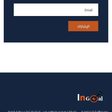
InGoal Software هي شركة تصميم وتطوير ويب إبداعية لها سيطرة قوية