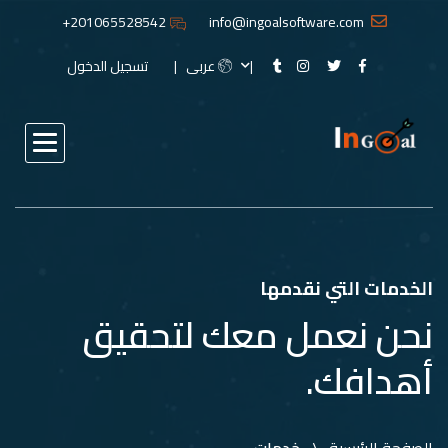
201065528542+
info@ingoalsoftware.com
عربى
تسجيل الدخول
الخدمات التي نقدمها
نحن نعمل معك لتحقيق
أهدافك.